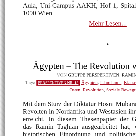
Aula, Uni-Campus AAKH, Hof 1, Spitalga
1090 Wien
Mehr Lesen...
•
Ägypten – The Revolution w
VON
GRUPPE PERSPEKTIVEN, RAMI
Tags:
Ägypten
,
Islamismus
,
Klass
PERSPEKTIVEN NR. 13
Osten
,
Revolution
,
Soziale Beweg
Mit dem Sturz der Diktatur Hosni Mubara
Revolten in Nordafrika und Westasien ih
erreicht. In diesem Thesenpapier der G
das Ramin Taghian ausgearbeitet hat, 
historischen Einordnung und politisch