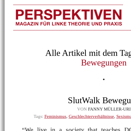
Alle Artikel mit dem Ta
Bewegungen
•
SlutWalk Beweg
VON
FANNY MÜLLER-URI
Tags:
Feminismus
,
Geschlechterverhältnisse
,
Sexism
“We live in a society that teache