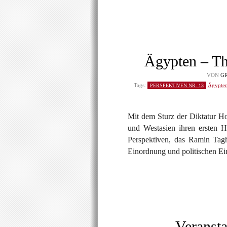
Ägypten – Th
VON
GR
Tags:
Ägypte
PERSPEKTIVEN NR. 13
Mit dem Sturz der Diktatur H
und Westasien ihren ersten H
Perspektiven, das Ramin Taghi
Einordnung und politischen Ei
Veransta