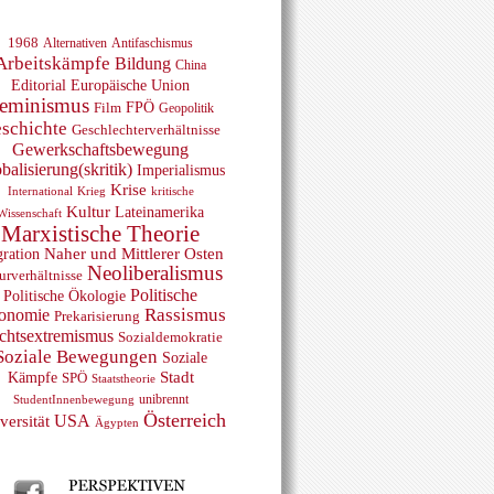
1968
Alternativen
Antifaschismus
Arbeitskämpfe
Bildung
China
Editorial
Europäische Union
eminismus
FPÖ
Film
Geopolitik
schichte
Geschlechterverhältnisse
Gewerkschaftsbewegung
balisierung(skritik)
Imperialismus
Krise
Krieg
International
kritische
Kultur
Lateinamerika
Wissenschaft
Marxistische Theorie
ration
Naher und Mittlerer Osten
Neoliberalismus
urverhältnisse
Politische
Politische Ökologie
Rassismus
onomie
Prekarisierung
chtsextremismus
Sozialdemokratie
Soziale Bewegungen
Soziale
Kämpfe
Stadt
SPÖ
Staatstheorie
unibrennt
StudentInnenbewegung
Österreich
USA
versität
Ägypten