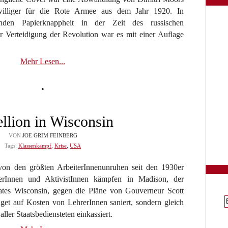
illiger für die Rote Armee aus dem Jahr 1920. In
enden Papierknappheit in der Zeit des russischen
 Verteidigung der Revolution war es mit einer Auflage
Mehr Lesen...
•
llion in Wisconsin
VON
JOE GRIM FEINBERG
Tags:
Klassenkampf
,
Krise
,
USA
von den größten ArbeiterInnenunruhen seit den 1930er
rInnen und AktivistInnen kämpfen in Madison, der
ates Wisconsin, gegen die Pläne von Gouverneur Scott
get auf Kosten von LehrerInnen saniert, sondern gleich
ller Staatsbediensteten einkassiert.