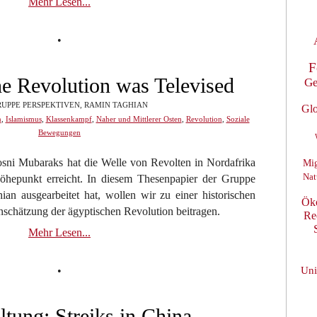
Mehr Lesen...
•
F
e Revolution was Televised
Ge
UPPE PERSPEKTIVEN, RAMIN TAGHIAN
Glo
n
,
Islamismus
,
Klassenkampf
,
Naher und Mittlerer Osten
,
Revolution
,
Soziale
Bewegungen
osni Mubaraks hat die Welle von Revolten in Nordafrika
Mig
Nat
öhepunkt erreicht. In diesem Thesenpapier der Gruppe
an ausgearbeitet hat, wollen wir zu einer historischen
Ök
nschätzung der ägyptischen Revolution beitragen.
Re
Mehr Lesen...
•
Uni
ltung: Streiks in China