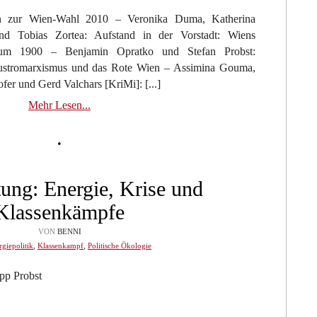
en zur Wien-Wahl 2010 – Veronika Duma, Katherina
nd Tobias Zortea: Aufstand in der Vorstadt: Wiens
 um 1900 – Benjamin Opratko und Stefan Probst:
 Austromarxismus und das Rote Wien – Assimina Gouma,
fer und Gerd Valchars [KriMi]: [...]
Mehr Lesen...
•
tung: Energie, Krise und
Klassenkämpfe
VON
BENNI
giepolitik
,
Klassenkampf
,
Politische Ökologie
pp Probst