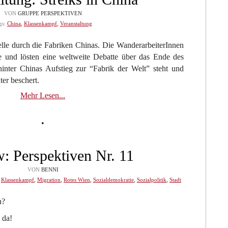
VON
GRUPPE PERSPEKTIVEN
gs:
China
,
Klassenkampf
,
Veranstaltung
welle durch die Fabriken Chinas. Die WanderarbeiterInnen
 und lösten eine weltweite Debatte über das Ende des
hinter Chinas Aufstieg zur “Fabrik der Welt” steht und
er beschert.
Mehr Lesen...
•
: Perspektiven Nr. 11
VON
BENNI
,
Klassenkampf
,
Migration
,
Rotes Wien
,
Sozialdemokratie
,
Sozialpolitik
,
Stadt
n?
 da!