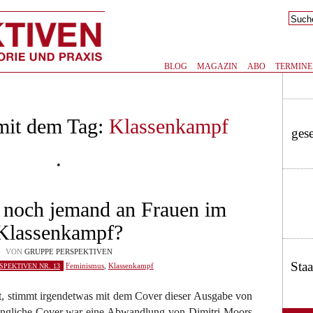
BLOG
MAGAZIN
ABO
TERMINE
 mit dem Tag:
Klassenkampf
gese
•
h noch jemand an Frauen im
Klassenkampf?
VON
GRUPPE PERSPEKTIVEN
Staa
Feminismus
,
Klassenkampf
SPEKTIVEN NR. 13
bt, stimmt irgendetwas mit dem Cover dieser Ausgabe von
rüngliche Cover war eine Abwandlung von Dimitri Moors