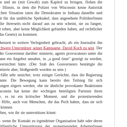
n und sie (mit Gewalt) zum Kapitol zu bringen, flohen die
 Illinois, in dem die Polizei von Wisconsin keine Autorität
ichen Situation taten die Demokraten in Indiana dasselbe und
it für das unübliche Spektakel, dass angesehene PolitikerInnen
die ihrerseits nicht darauf aus zu sein scheint, sie zu fangen,
toben, aber keine Möglichkeit gefunden haben, auf rechtlicher
das Gesetz) zu kommen.
nzeit in weitere Verlegenheit gebracht, als ein Journalist ihn
schwere Unterstützer seiner Kampagne, David Koch zu sein
. Der
er Gouverneur darüber sinnierte, agents provocateurs unter die
dann ein Angebot annahm, in „a good time“ gezeigt zu werden,
ernichtet hätte. (Der Stab des Gouverneurs bestätigte die
ierte aber, bloßgestellt worden zu sein.)
fälle sehr unsicher, trotz einiger Gerüchte, dass die Regierung
önnte. Die Bewegung kann bereits den Teilsieg für sich
ungen zögern werden, ehe sie ähnliche provokante Reaktionen
consin hat keine der wichtigen beteiligten Parteien ihren
e, es ist ein kritischer Moment, und die protestierenden
e Hilfe, auch von Menschen, die das Pech haben, dass sie sich
n können.
en, wie ihr sie unterstützen könnt:
 – wenn ihr Kontakt zu irgendeiner Organisation habt oder deren
öffentliche Unterstützung der protestierenden ArbeiterInnen