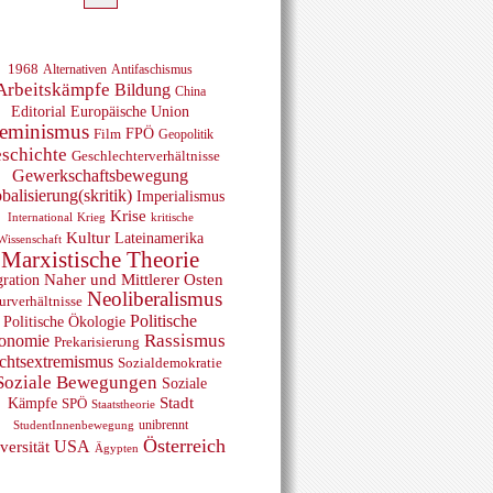
1968
Alternativen
Antifaschismus
Arbeitskämpfe
Bildung
China
Editorial
Europäische Union
eminismus
FPÖ
Film
Geopolitik
schichte
Geschlechterverhältnisse
Gewerkschaftsbewegung
balisierung(skritik)
Imperialismus
Krise
Krieg
International
kritische
Kultur
Lateinamerika
Wissenschaft
Marxistische Theorie
ration
Naher und Mittlerer Osten
Neoliberalismus
urverhältnisse
Politische
Politische Ökologie
Rassismus
onomie
Prekarisierung
chtsextremismus
Sozialdemokratie
Soziale Bewegungen
Soziale
Kämpfe
Stadt
SPÖ
Staatstheorie
unibrennt
StudentInnenbewegung
Österreich
USA
versität
Ägypten