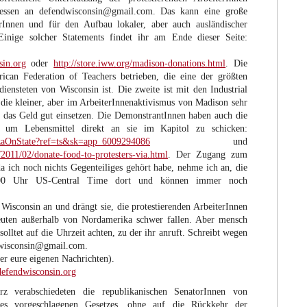
adressen an defendwisconsin@gmail.com. Das kann eine große
rInnen und für den Aufbau lokaler, aber auch ausländischer
 Einige solcher Statements findet ihr am Ende dieser Seite:
sin.org
oder
http://store.iww.org/madison-donations.html
. Die
ican Federation of Teachers betrieben, die eine der größten
iensteten von Wisconsin ist. Die zweite ist mit den Industrial
die kleiner, aber im ArbeiterInnenaktivismus von Madison sehr
d das Geld gut einsetzen. Die DemonstrantInnen haben auch die
n, um Lebensmittel direkt an sie im Kapitol zu schicken:
zzaOnState?ref=ts&sk=app_6009294086
und
/2011/02/donate-food-to-protesters-via.html
. Der Zugang zum
 da ich noch nichts Gegenteiliges gehört habe, nehme ich an, die
:00 Uhr US-Central Time dort und können immer noch
 Wisconsin an und drängt sie, die protestierenden ArbeiterInnen
euten außerhalb von Nordamerika schwer fallen. Aber mensch
lltet auf die Uhrzeit achten, zu der ihr anruft. Schreibt wegen
dwisconsin@gmail.com.
er eure eigenen Nachrichten).
efendwisconsin.org
 verabschiedeten die republikanischen SenatorInnen von
es vorgeschlagenen Gesetzes, ohne auf die Rückkehr der