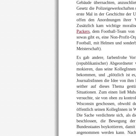
Gebäude übernachten, anzuschli
Gesetz die Polizeigewerkschaften 
erste Mal in der Geschichte der U
offen den Anordnungen ihrer Vo
Zusätzlich kam wichtige morali
Packers
, dem Football-Team von 
sowas gibt es, eine Non-Profit-Org
Football, mit Helmen und sonderba
Meisterschaft).
Es gab andere, farbenfrohe Vor
(republikanischer) Abgeordneter 
mokieren, dass seine KollegInnen
bekommen, und „plötzlich ist e
JournalistInnen die Idee von ihm 
seither auf dieses Thema gestü
Situationen. Zum einen ließ Muba
versuchte, sie von oben zu kontr
Wisconsin geschossen, obwohl der
öffentlich seinen KollegInnen in 
Die Sache verdichtete sich, als d
beschlossen, die Bewegung der
Bundesstaates boykottieren, dami
angenommen werden kann. Nachd