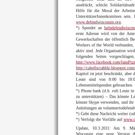
ausdrückt, schickt Solidaritäts
Hilfe für die Moral der Arbeite
UnterstützerInnenkomitees sein.
www.defendwisconsin.org
.
*) Spendet an
helpdefendwiscon
erste Adresse wird von der Amer
Gewerkschaften der öffentlich Bed
Workers of the World verbunden, 
aktiv sind. Jede Organisation wir
folgenden Seiten vorgeschlage
http://www.facebook.com/IansPi
http://cabellscrabble.blogspot.com
Kapitol ist jetzt beschränkt, aber
Leute sind von 8:00 bis 18
Lebensmittelspenden gebrauchen.
*) Phone bank (d.h. ruft Leute in
zu unterstützen) – Das könnte L
könnte Skype verwenden, und ihr so
Anleitungen an volunteertodefen
*) Gebt diese Nachricht weiter (od
*) Verfolgt die Vorfälle auf
www.d
Update, 10.3.2011: Am 9. März
Wisconsin eine neue Version d