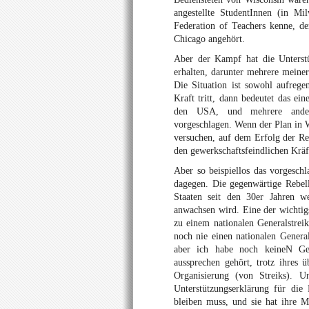
angestellte StudentInnen (in M
Federation of Teachers kenne, d
Chicago angehört.
Aber der Kampf hat die Unterst
erhalten, darunter mehrere meine
Die Situation ist sowohl aufrege
Kraft tritt, dann bedeutet das ein
den USA, und mehrere andere 
vorgeschlagen. Wenn der Plan in W
versuchen, auf dem Erfolg der Re
den gewerkschaftsfeindlichen Krä
Aber so beispiellos das vorgeschl
dagegen. Die gegenwärtige Rebell
Staaten seit den 30er Jahren w
anwachsen wird. Eine der wichtig
zu einem nationalen Generalstrei
noch nie einen nationalen Genera
aber ich habe noch keineN Gew
aussprechen gehört, trotz ihres 
Organisierung (von Streiks). U
Unterstützungserklärung für die 
bleiben muss, und sie hat ihre M