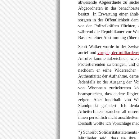
abwesende Abgeordnete zu suche
Abgeordneten in das benachbarte
besitzt. In Erwartung einer ähnl
sorgten in der Öffentlichkeit dam
vor den Polizeikräften flüchten, 
während die Republikaner vor Wut 
Basis zu einer Abstimmung (über 
Scott Walker wurde in der Zwische
anrief und
vorgab, der milliarden
Anrufer konnte aufzeichnen, wie d
Protestierenden zu bringen, und 
nachdem er seine Widersacher v
Authentizität der Aufnahme, dement
Jedenfalls ist der Ausgang der Vor
von Wisconsin zurücktreten k
beanspruchen, dass andere Regier
zeigen. Aber innerhalb von Wis
Standpunkt geändert. Ich denk
ArbeiterInnen brauchen all unser
ihnen persönlich nicht anschließe
Deshalb wollte ich Vorschläge mach
*) Schreibt Solidaritätsstatements
Mitglieder seid, dass sie ihre 