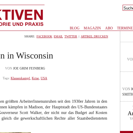
BLOG
MAGAZIN
ABO
TERMINE
SHARE:
FACEBOOK
EMAIL
TWITTER
|
ARTIKEL DRUCKEN
on in Wisconsin
VO
VON
JOE GRIM FEINBERG
Tags:
Klassenkampf
,
Krise
,
USA
VON
K
SMITH
en größten ArbeiterInnenunruhen seit den 1930er Jahren in den
nnen kämpfen in Madison, der Hauptstadt des US-Bundesstaates
An
ouverneur Scott Walker, der nicht nur das Budget auf Kosten
gleich die gewerkschaftlichen Rechte aller Staatsbediensteten
V