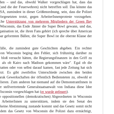
eßen – und das, obwohl Walker vorgeschlagen hat, dass das
(und die der Feuerwehren) nicht betreffen soll. Das könnte das
SA, zumindest in dieser Größenordnung, sein, dass die Polizei
rgesetzten trotzt, gegen ArbeiterInnenproteste vorzugehen.
sche
Unterstützung von mehreren Mitgliedern der Green Bay
Wisconsin, das Ende Jänner die Super Bowl gewann, und das,
anisation ist, die ihren Fans gehört (ich spreche über American
r geformten Bällen; die Super Bowl ist die oberste Klasse der
fälle, die zumindest gute Geschichten abgeben. Ein rechter
von Wisconsin beging den Fehler, sich frühzeitig darüber zu
 bloß versucht hätten, die Regierungsfinanzen in den Griff zu
s, als ob Kairo nach Madison gekommen wäre“. Egal ob die
hatten oder von selbst darauf kamen, fast jede Zeitung hat sich
rzt. Es gibt zweifellos Unterschiede zwischen den beiden
rak Gewerkschaften der öffentlich Bediensteten zu, obwohl er
ollieren. Zum anderen hat niemand auf die DemonstrantInnen in
 stellvertretende Generalstaatsanwalt von Indiana diese Idee
Wisconsin vorgeschlagen hat (
er wurde gefeuert
).
ie oppositionellen (demokratischen) Abgeordneten in Wisconsin
 ArbeiterInnen zu unterstützen, indem sie den Senat des
t keine Abstimmung zustande kommt und das Gesetz somit nicht
em das Gesetz von Wisconsin die Polizei dazu ermächtigt,