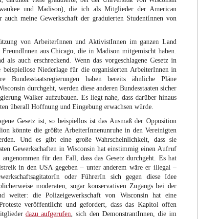
ilwaukee und Madison), die ich als Mitglieder der American
er auch meine Gewerkschaft der graduierten StudentInnen von
ützung von ArbeiterInnen und AktivistInnen im ganzen Land
r FreundInnen aus Chicago, die in Madison mitgemischt haben.
nd als auch erschreckend. Wenn das vorgeschlagene Gesetz in
e beispiellose Niederlage für die organisierten ArbeiterInnen in
Bundesstaatsregierungen haben bereits ähnliche Pläne
isconsin durchgeht, werden diese anderen Bundesstaaten sicher
gierung Walker aufzubauen. Es liegt nahe, dass darüber hinaus
ften überall Hoffnung und Eingebung erwachsen würde.
agene Gesetz ist, so beispiellos ist das Ausmaß der Opposition
ion könnte die größte ArbeiterInnenunruhe in den Vereinigten
erden. Und es gibt eine große Wahrscheinlichkeit, dass sie
sten Gewerkschaften in Wisconsin hat einstimmig einen Aufruf
k angenommen für den Fall, dass das Gesetz durchgeht. Es hat
lstreik in den USA gegeben – unter anderem wäre er illegal –
erkschaftsagitatorIn oder FührerIn sich gegen diese Idee
üblicherweise moderaten, sogar konservativen Zugangs bei der
nd weiter: die Polizeigewerkschaft von Wisconsin hat eine
Proteste veröffentlicht und gefordert, dass das Kapitol offen
itglieder
dazu aufgerufen
, sich den DemonstrantInnen, die im