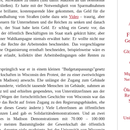
tes, Milwaukee zu bauen (und damit Madison an das bestehende
chließen). Er hatte mit der Notwendigkeit von Sparmaßnahmen
ie brillante, kostensparende Idee gekommen, das Geld für die
andhaltung von Straßen (siehe dazu sein
Video
– traurig, aber
Steuern für Unternehmen und die Reichen zu senken und danach
ch, der Staat habe kein Geld. Er schlug ein Gesetz vor, das
der öffentlich Beschäftigten im Staat stark gekürzt hätte; aber
F
einer Wahlkampagne niemals erwähnt hatte: Er wollte nicht nur
Ge
 die Rechte der Arbeitenden beschneiden. Das vorgeschlagene
e Organisierung ernsthaft beschneiden, beispielsweise wäre es
Glo
hr erlaubt, kollektiv über Arbeitsbedingungen oder Renten zu
rsprünglich war er in einem kleinen “Budgetanpassungs”gesetz
Mig
erkschaften in Wisconsin den Protest, der zu einer zweiwöchigen
Nat
(in Madison) anwuchs. Ehe unlängst der Zugang zum Gebäude
hunderte, vielleicht tausende Menschen im Gebäude, nahmen an
Ök
z teil und erhielten gespendetes, von UnterstützerInnen aus der
Re
 (Wegen der fortschrittlichen Geschichte von Wisconsin war das
atte das Recht auf freien Zugang zu den Regierungsgebäuden, ehe
 dieses Gesetz änderte.) Viele LehrerInnen an öffentlichen
anzen Land gab es Solidaritätsdemonstrationen. Und an zwei
Uni
b es in Madison Demonstrationen mit 70.000 – 100.000
 meisten Basismitglieder der Gewerkschaft der öffentlich
 darunter viele graduierte, bei der Universität von Wisconsin