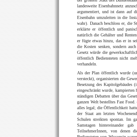
der größten Stadt des Bundesstaa
landesweite Eisenbahnnetz anzus
argumentiert, und ist dann auf d
Eisenbahn umzuleiten in die Inst
wahr). Danach beschloss er, die 
erklärte er öffentlich und panis
natürlich die Gehälter und Renten 
er fügte etwas hinzu, das er in s
die Kosten senken, sondern auch
Gesetz würde die gewerkschaftlich
öffentlich Bediensteten nicht me
verhandeln.
Als der Plan öffentlich wurde (u
versteckt), organisierten die Gew
Besetzung des Kapitolgebäudes 
eingeschränkt wurde, kampierten 
ständigen Debatten über das Geset
ganzen Welt bestelltes Fast Food.
alles legal; die Öffentlichkeit h
der Staat am letzten Wochenende
Schulen streikten spontan. Im g
Samstagen hintereinander ga
TeilnehmerInnen, von denen die
Bediensteten von Wisconsin waren,