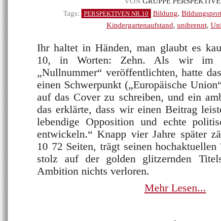
VON
GRUPPE PERSPEKTIV
Tags:
Bildung
,
Bildungsprot
PERSPEKTIVEN NR.10
Kindergartenaufstand
,
unibrennt
,
Uni
Ihr haltet in Händen, man glaubt es ka
10, in Worten: Zehn. Als wir im 
„Nullnummer“ veröffentlichten, hatte da
einen Schwerpunkt („Europäische Union“
auf das Cover zu schreiben, und ein ambi
das erklärte, dass wir einen Beitrag lei
lebendige Opposition und echte politis
entwickeln.“ Knapp vier Jahre später zä
10 72 Seiten, trägt seinen hochaktuell
stolz auf der golden glitzernden Tite
Ambition nichts verloren.
Mehr Lesen...