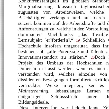
Konkurrenzfähigkeit im globalen Standor
Marginalisierung klassisch tayloristische
zugunsten von Arbeitsweisen, welche
Beschäftigten verlangen und auf deren Pr
setzen, kommen auf die Arbeitskräfte und 
Anforderungen zu, welche in den Vorstellunge
dominanten Machtblocks „das flexibl
Lernsubjekt [er]forder[n].“
Schließlich 
19
Hochschule insofern umgedeutet, dass ih
bestehen soll „alle Potenziale und Talente
Innovationsstandort zu stärken.“
Doch k
20
Projekt des Umbaus der Hochschulen n
Dimension erfasst werden, wenn es auch al
verstanden wird, welches einzelne von 
dissidenten Bewegungen formulierte Kritikp
ver-rückter Weise integriert, sei 
Mainstreaming
, lebenslanges Lernen o
endgültigen Schlussstrich unter d
Bildungsideale.
Diese Intervention war jedoch lange Zei