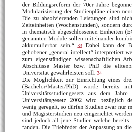
der Bildungsreform der 70er Jahre begonne
Modularisierung der Studienpläne einen neu
Die zu absolvierenden Leistungen sind nic
Zeiteinheiten (Wochenstunden), sondern dur
in thematisch abgeschlossenen Einheiten (E
genannten Module sollen miteinander kombin
akkumulierbar sein.“
Dabei kann der Ba
33
gehobener „general intellect“ interpretiert w
zum eigenständigen wissenschaftlichen Arbe
Abschlüsse Master bzw. PhD die elitenb
Universität gewährleisten soll.
34
Die Möglichkeit zur Einrichtung eines dre
(Bachelor/Master/PhD) wurde bereits mi
Universitätsstudiengesetz aus dem Jahre
Universitätsgesetz 2002 wird bezüglich d
wenig geregelt, so dürfen Studien zwar nur m
und Magisterstudien neu eingerichtet werd
sind jedoch all jene Studien welche bereit
fanden. Die Triebfeder der Anpassung an die 