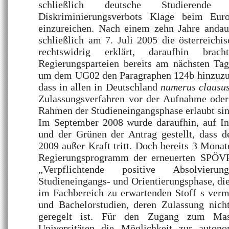
schließlich deutsche Studieren
Diskriminierungsverbots Klage beim Euro
einzureichen. Nach einem zehn Jahre anda
schließlich am 7. Juli 2005 die österreich
rechtswidrig erklärt, daraufhin brac
Regierungsparteien bereits am nächsten Tag
um dem UG02 den Paragraphen 124b hinzuzuf
dass in allen in Deutschland
numerus clausu
Zulassungsverfahren vor der Aufnahme ode
Rahmen der Studieneingangsphase erlaubt sin
Im September 2008 wurde daraufhin, auf In
und der Grünen der Antrag gestellt, dass d
2009 außer Kraft tritt. Doch bereits 3 Monat
Regierungsprogramm der erneuerten SPÖVP 
„Verpflichtende positive Absolvieru
Studieneingangs- und Orientierungsphase, die
im Fachbereich zu erwartenden Stoff s vermi
und Bachelorstudien, deren Zulassung nicht
geregelt ist. Für den Zugang zum Mas
Universitäten die Möglichkeit zur auton