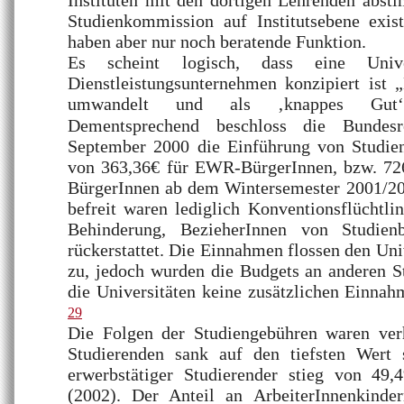
Instituten mit den dortigen Lehrenden abst
Studienkommission auf Institutsebene exist
haben aber nur noch beratende Funktion.
Es scheint logisch, dass eine Unive
Dienstleistungsunternehmen konzipiert ist
umwandelt und als ‚knappes Gut‘
Dementsprechend beschloss die Bundesr
September 2000 die Einführung von Studi
von 363,36€ für EWR-BürgerInnen, bzw. 72
BürgerInnen ab dem Wintersemester 2001/2
befreit waren lediglich Konventionsflüchtl
Behinderung, BezieherInnen von Studien
rückerstattet. Die Einnahmen flossen den Uni
zu, jedoch wurden die Budgets an anderen St
die Universitäten keine zusätzlichen Einnah
29
Die Folgen der Studiengebühren waren ver
Studierenden sank auf den tiefsten Wert 
erwerbstätiger Studierender stieg von 49
(2002). Der Anteil an ArbeiterInnenkind