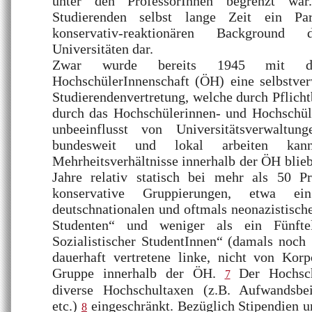
unter den ProfessorInnen begrenzt war
Studierenden selbst lange Zeit ein Par
konservativ-reaktionären Background d
Universitäten dar.
Zwar wurde bereits 1945 mit der 
HochschülerInnenschaft (ÖH) eine selbstver
Studierendenvertretung, welche durch Pflicht
durch das Hochschülerinnen- und Hochschül
unbeeinflusst von Universitätsverwaltu
bundesweit und lokal arbeiten kann
Mehrheitsverhältnisse innerhalb der ÖH blieb
Jahre relativ statisch bei mehr als 50 Pr
konservative Gruppierungen, etwa e
deutschnationalen und oftmals neonazistische
Studenten“ und weniger als ein Fünft
Sozialistischer StudentInnen“ (damals noch 
dauerhaft vertretene linke, nicht von Korp
Gruppe innerhalb der ÖH.
Der Hochsch
7
diverse Hochschultaxen (z.B. Aufwandsbei
etc.)
eingeschränkt. Bezüglich Stipendien un
8