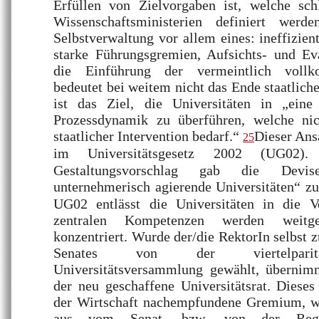
Erfüllen von Zielvorgaben ist, welche sch
Wissenschaftsministerien definiert werde
Selbstverwaltung vor allem eines: ineffizien
starke Führungsgremien, Aufsichts- und Eva
die Einführung der vermeintlich voll
bedeutet bei weitem nicht das Ende staatlich
ist das Ziel, die Universitäten in „eine
Prozessdynamik zu überführen, welche ni
staatlicher Intervention bedarf.“
Dieser Ansa
25
im Universitätsgesetz 2002 (UG02
Gestaltungsvorschlag gab die Devi
unternehmerisch agierende Universitäten“ z
UG02 entlässt die Universitäten in die Vol
zentralen Kompetenzen werden weitg
konzentriert. Wurde der/die RektorIn selbst 
Senates von der viertelparität
Universitätsversammlung gewählt, übernim
der neu geschaffene Universitätsrat. Dieses
der Wirtschaft nachempfundene Gremium, we
aus vom Senat, bzw. von der Regie