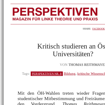
SHARE:
FACEBOOK
Kritisch studieren an Ös
Universitäten?
VON
THOMAS REITHMAYE
Tags:
Bildung
,
kritische Wissensc
PERSPEKTIVEN NR. 8
Mit den ÖH-Wahlen treten wieder Fragen
studentischer Mitbestimmung und Freiräumen
den Vordergrund.
Thomas Reithmaye