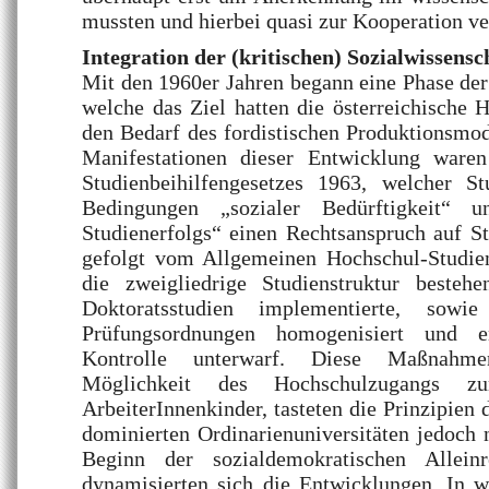
mussten und hierbei quasi zur Kooperation 
Integration der (kritischen) Sozialwissensc
Mit den 1960er Jahren begann eine Phase der
welche das Ziel hatten die österreichische 
den Bedarf des fordistischen Produktionsmod
Manifestationen dieser Entwicklung waren
Studienbeihilfengesetzes 1963, welcher S
Bedingungen „sozialer Bedürftigkeit“ u
Studienerfolgs“ einen Rechtsanspruch auf Stu
gefolgt vom Allgemeinen Hochschul-Studie
die zweigliedrige Studienstruktur beste
Doktoratsstudien implementierte, sow
Prüfungsordnungen homogenisiert und en
Kontrolle unterwarf. Diese Maßnahmen
Möglichkeit des Hochschulzugangs z
ArbeiterInnenkinder, tasteten die Prinzipien
dominierten Ordinarienuniversitäten jedoch 
Beginn der sozialdemokratischen Allein
dynamisierten sich die Entwicklungen. In 