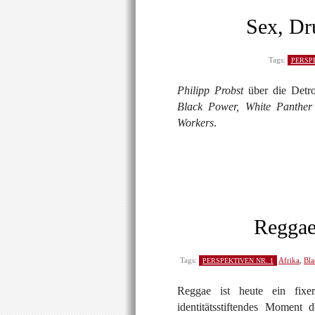
Sex, Dr
Tags:
PERSPE
Philipp Probst
über die Detr
Black Power, White Panther
Workers
.
Reggae
Tags:
Afrika
,
Bla
PERSPEKTIVEN NR. 1
Reggae ist heute ein fixer
identitätsstiftendes Moment