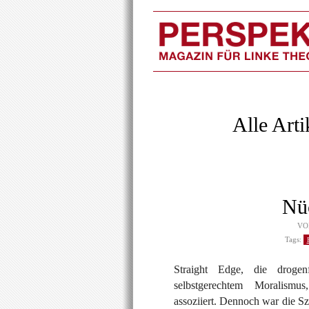
Alle Arti
Nüc
V
Tags:
Straight Edge, die droge
selbstgerechtem Moralismu
assoziiert. Dennoch war die S