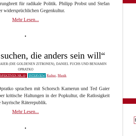
ngbrett für radikale Politik. Philipp Probst und Stefan
er widersprüchlichen Gegenkultur.
Mehr Lesen...
•
suchen, die anders sein will“
AIER (DIE GOLDENEN ZITRONEN), DANIEL FUCHS UND BENJAMIN
OPRATKO
Kultur
,
Musik
SPEKTIVEN NR.10
INTERVIEW
pratko sprachen mit Schorsch Kamerun und Ted Gaier
r kritische Haltungen in der Popkultur, die Ratlosigkeit
e bayrische Räterepublik.
Mehr Lesen...
•