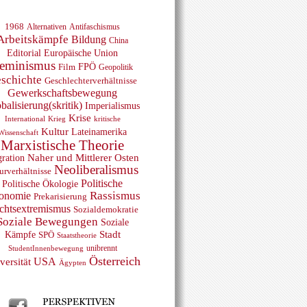
1968
Alternativen
Antifaschismus
Arbeitskämpfe
Bildung
China
Editorial
Europäische Union
eminismus
FPÖ
Film
Geopolitik
schichte
Geschlechterverhältnisse
Gewerkschaftsbewegung
balisierung(skritik)
Imperialismus
Krise
Krieg
International
kritische
Kultur
Lateinamerika
Wissenschaft
Marxistische Theorie
ration
Naher und Mittlerer Osten
Neoliberalismus
urverhältnisse
Politische
Politische Ökologie
Rassismus
onomie
Prekarisierung
chtsextremismus
Sozialdemokratie
Soziale Bewegungen
Soziale
Kämpfe
Stadt
SPÖ
Staatstheorie
unibrennt
StudentInnenbewegung
Österreich
USA
versität
Ägypten