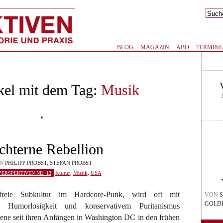
BLOG
MAGAZIN
ABO
TERMINE
kel mit dem Tag:
Musik
•
hterne Rebellion
ON
PHILIPP PROBST, STEFAN PROBST
Kultur
,
Musik
,
USA
PERSPEKTIVEN NR. 13
nfreie Subkultur im Hardcore-Punk, wird oft mit
VON
S
GOLDE
s, Humorlosigkeit und konservativem Puritanismus
zene seit ihren Anfängen in Washington DC in den frühen