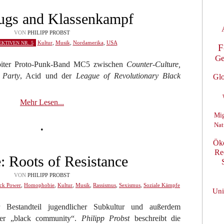
ugs and Klassenkampf
VON
PHILIPP PROBST
Kultur
,
Musik
,
Nordamerika
,
USA
KTIVEN NR. 5
F
Ge
oiter Proto-Punk-Band MC5 zwischen
Counter-Culture,
 Party
, Acid und der
League of Revolutionary Black
Glo
Mehr Lesen...
Mig
Nat
•
Ök
Re
: Roots of Resistance
VON
PHILIPP PROBST
ck Power
,
Homophobie
,
Kultur
,
Musik
,
Rassismus
,
Sexismus
,
Soziale Kämpfe
Uni
 Bestandteil jugendlicher Subkultur und außerdem
 der „black community“.
Philipp Probst
beschreibt die