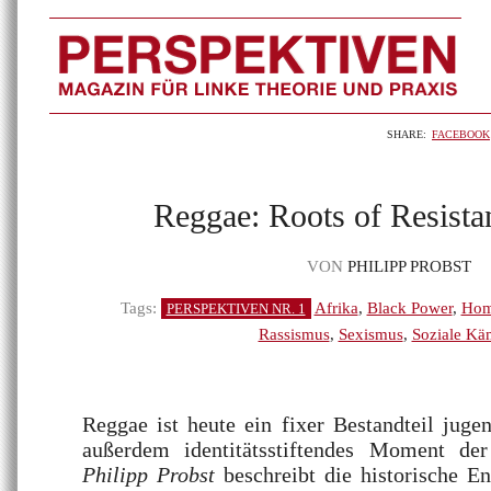
SHARE:
FACEBOOK
Reggae: Roots of Resist
VON
PHILIPP PROBST
Tags:
Afrika
,
Black Power
,
Hom
PERSPEKTIVEN NR. 1
Rassismus
,
Sexismus
,
Soziale Kä
Reggae ist heute ein fixer Bestandteil juge
außerdem identitätsstiftendes Moment de
Philipp Probst
beschreibt die historische E