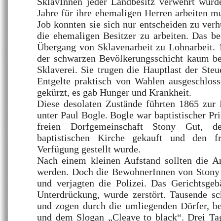
SklavInnen jeder Landbesitz verwehrt wurde
Jahre für ihre ehemaligen Herren arbeiten 
Job konnten sie sich nur entscheiden zu verh
die ehemaligen Besitzer zu arbeiten. Das be
Übergang von Sklavenarbeit zu Lohnarbeit. 
der schwarzen Bevölkerungsschicht kaum bes
Sklaverei. Sie trugen die Hauptlast der Ste
Entgelte praktisch von Wahlen ausgeschlos
gekürzt, es gab Hunger und Krankheit.
Diese desolaten Zustände führten 1865 zur
unter Paul Bogle. Bogle war baptistischer Pr
freien Dorfgemeinschaft Stony Gut, 
baptistischen Kirche gekauft und den f
Verfügung gestellt wurde.
Nach einem kleinen Aufstand sollten die 
werden. Doch die BewohnerInnen von Stony 
und verjagten die Polizei. Das Gerichtsge
Unterdrückung, wurde zerstört. Tausende sc
und zogen durch die umliegenden Dörfer, b
und dem Slogan „Cleave to black“. Drei Ta