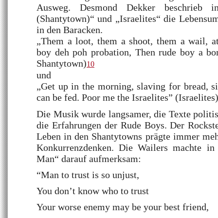
Ausweg. Desmond Dekker beschrieb i
(Shantytown)“ und „Israelites“ die Lebensu
in den Baracken.
„Them a loot, them a shoot, them a wail, a
boy deh poh probation, Then rude boy a b
Shantytown)
10
und
„Get up in the morning, slaving for bread, s
can be fed. Poor me the Israelites” (Israelites
Die Musik wurde langsamer, die Texte politis
die Erfahrungen der Rude Boys. Der Rockst
Leben in den Shantytowns prägte immer meh
Konkurrenzdenken. Die Wailers machte i
Man“ darauf aufmerksam:
“Man to trust is so unjust,
You don’t know who to trust
Your worse enemy may be your best friend,