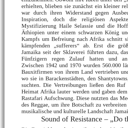
erhielten, blieben sie zunächst ein kleiner re
war durch ihren Widerstand gegen Ausbe
Inspiration, doch die religiösen Aspekt
Mystifizierung Haile Selassie und die Hof
Äthiopien unter einem schwarzen König un
Kampfs um Befreiung nach Afrika schnitt s
kämpfenden „sufferers“ ab. Erst die größ
Jamaika seit der Sklaverei führten dazu, das
Fünfzigern regen Zulauf hatten und an
Zwischen 1942 und 1970 wurden 560.000 lä
Bauxitfirmen von ihrem Land vertrieben und
wo sie in Barackenstädten, den Shantytowns
suchten. Die Vertreibungen ließen den Ruf
Heimat Afrika lauter werden und gaben de
Rastafari Aufschwung. Diese nutzten das Me
des Reggae, um ihre Botschaft zu verbreiten
musikalische und kulturelle Landschaft Jamai
Sound of Resistance – „Do 