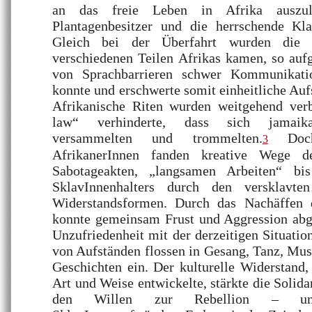
an das freie Leben in Afrika auszulö
Plantagenbesitzer und die herrschende Kla
Gleich bei der Überfahrt wurden die 
verschiedenen Teilen Afrikas kamen, so aufg
von Sprachbarrieren schwer Kommunikat
konnte und erschwerte somit einheitliche Auf
Afrikanische Riten wurden weitgehend ver
law“ verhinderte, dass sich jamaika
versammelten und trommelten.
Doch 
3
AfrikanerInnen fanden kreative Wege d
Sabotageakten, „langsamen Arbeiten“ bi
SklavInnenhalters durch den versklavte
Widerstandsformen. Durch das Nachäffen 
konnte gemeinsam Frust und Aggression ab
Unzufriedenheit mit der derzeitigen Situatio
von Aufständen flossen in Gesang, Tanz, Mus
Geschichten ein. Der kulturelle Widerstand,
Art und Weise entwickelte, stärkte die Solida
den Willen zur Rebellion – und