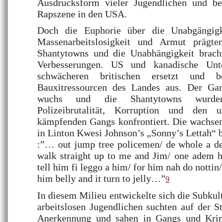
Ausdrucksform vieler Jugendlichen und bee
Rapszene in den USA.
Doch die Euphorie über die Unabgängigke
Massenarbeitslosigkeit und Armut prägt
Shantytowns und die Unabhängigkeit bracht
Verbesserungen. US und kanadische Unt
schwächeren britischen ersetzt und b
Bauxitressourcen des Landes aus. Der Ga
wuchs und die Shantytowns wurde
Polizeibrutalität, Korruption und den
kämpfenden Gangs konfrontiert. Die wachsen
in Linton Kwesi Johnson’s „Sonny’s Lettah“ 
:”… out jump tree policemen/ de whole a d
walk straight up to me and Jim/ one adem 
tell him fi leggo a him/ for him nah do nott
him belly and it turn to jelly…”
9
In diesem Milieu entwickelte sich die Subkul
arbeitslosen Jugendlichen suchten auf der S
Anerkennung und sahen in Gangs und Krimi