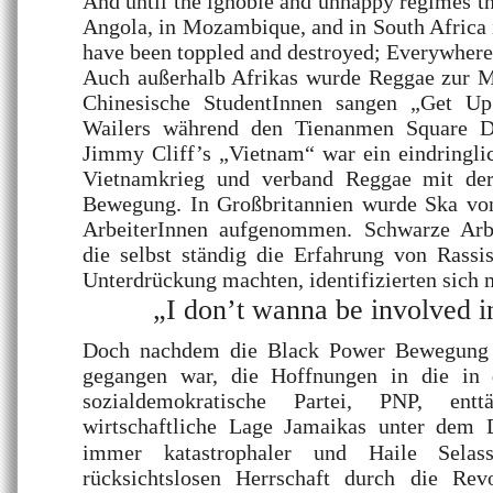
And until the ignoble and unhappy regimes th
Angola, in Mozambique, and in South Africa
have been toppled and destroyed; Everywhere
Auch außerhalb Afrikas wurde Reggae zur M
Chinesische StudentInnen sangen „Get U
Wailers während den Tienanmen Square D
Jimmy Cliff’s „Vietnam“ war ein eindringli
Vietnamkrieg und verband Reggae mit der 
Bewegung. In Großbritannien wurde Ska vo
ArbeiterInnen aufgenommen. Schwarze Arbe
die selbst ständig die Erfahrung von Rass
Unterdrückung machten, identifizierten sich 
„I don’t wanna be involved in
Doch nachdem die Black Power Bewegung
gegangen war, die Hoffnungen in die in 
sozialdemokratische Partei, PNP, ent
wirtschaftliche Lage Jamaikas unter dem
immer katastrophaler und Haile Selas
rücksichtslosen Herrschaft durch die Rev