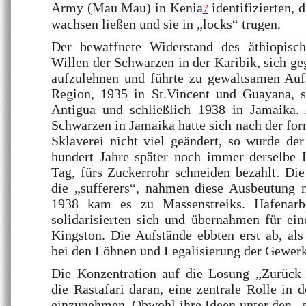
Army (Mau Mau) in Kenia
identifizierten, 
7
wachsen ließen und sie in „locks“ trugen.
Der bewaffnete Widerstand des äthiopisch
Willen der Schwarzen in der Karibik, sich g
aufzulehnen und führte zu gewaltsamen Auf
Region, 1935 in St.Vincent und Guayana, s
Antigua und schließlich 1938 in Jamaika.
Schwarzen in Jamaika hatte sich nach der fo
Sklaverei nicht viel geändert, so wurde d
hundert Jahre später noch immer derselbe L
Tag, fürs Zuckerrohr schneiden bezahlt. Di
die „sufferers“, nahmen diese Ausbeutung n
1938 kam es zu Massenstreiks. Hafenarbe
solidarisierten sich und übernahmen für ein
Kingston. Die Aufstände ebbten erst ab, al
bei den Löhnen und Legalisierung der Gewer
Die Konzentration auf die Losung „Zurück 
die Rastafari daran, eine zentrale Rolle in 
einzunehmen. Obwohl ihre Ideen unter den „