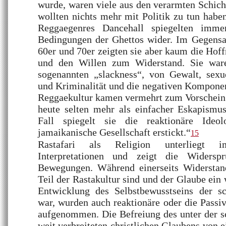
wurde, waren viele aus den verarmten Schicht
wollten nichts mehr mit Politik zu tun habe
Reggaegenres Dancehall spiegelten imme
Bedingungen der Ghettos wider. Im Gegens
60er und 70er zeigten sie aber kaum die Hof
und den Willen zum Widerstand. Sie war
sogenannten „slackness“, von Gewalt, sexu
und Kriminalität und die negativen Komponen
Reggaekultur kamen vermehrt zum Vorschein.
heute selten mehr als einfacher Eskapism
Fall spiegelt sie die reaktionäre Ideo
jamaikanische Gesellschaft erstickt.“
15
Rastafari als Religion unterliegt i
Interpretationen und zeigt die Widersprü
Bewegungen. Während einerseits Widerstan
Teil der Rastakultur sind und der Glaube ein 
Entwicklung des Selbstbewusstseins der s
war, wurden auch reaktionäre oder die Passiv
aufgenommen. Die Befreiung des unter der 
weit verbreiteten christlichen Glaubens von 