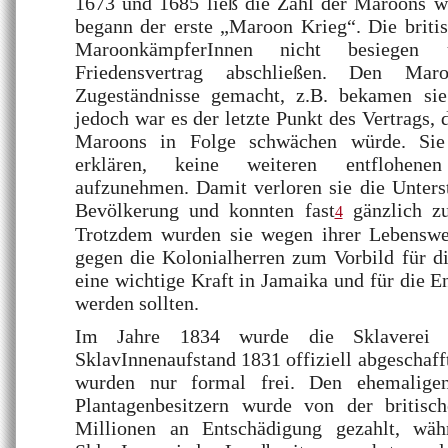
1673 und 1685 ließ die Zahl der Maroons w
begann der erste „Maroon Krieg“. Die briti
MaroonkämpferInnen nicht besiegen
Friedensvertrag abschließen. Den Mar
Zugeständnisse gemacht, z.B. bekamen sie
jedoch war es der letzte Punkt des Vertrags,
Maroons in Folge schwächen würde. Sie 
erklären, keine weiteren entflohen
aufzunehmen. Damit verloren sie die Unters
Bevölkerung und konnten fast
gänzlich zu
4
Trotzdem wurden sie wegen ihrer Lebensw
gegen die Kolonialherren zum Vorbild für die
eine wichtige Kraft in Jamaika und für die 
werden sollten.
Im Jahre 1834 wurde die Sklaverei 
SklavInnenaufstand 1831 offiziell abgeschaff
wurden nur formal frei. Den ehemaligen
Plantagenbesitzern wurde von der britisc
Millionen an Entschädigung gezahlt, wä