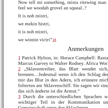
Now tell mi something, mista ritewing man
feel we woodah grovel an squeal..?
It is noh mistri,
we mekin histri,
it is noh mistri,
we winnin victri”
18
Anmerkungen
1
Patrick Hylton, in: Horace Campbell: Rast
Marcus Garvey to Walter Rodney. Africa Worl
2
„Sklaventreiber, das Blatt wendet sic
brennen…Jedesmal wenn ich den Schlag der P
mir das Blut in den Adern, ich erinnere mic
folterten am Sklavenschiff. Sie sagen wir sind
das sich änderte ist die Armut.“
3
Durch die unterschiedlichen Sprachen 
wichtiger Teil in der Kommunikation un
Gemeinschaft unter den SklavInnen.