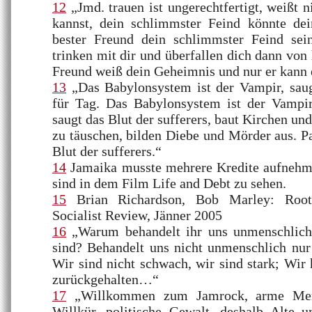
12
„Jmd. trauen ist ungerechtfertigt, weißt 
kannst, dein schlimmster Feind könnte dei
bester Freund dein schlimmster Feind sei
trinken mit dir und überfallen dich dann von 
Freund weiß dein Geheimnis und nur er kann e
13
„Das Babylonsystem ist der Vampir, saug
für Tag. Das Babylonsystem ist der Vampir
saugt das Blut der sufferers, baut Kirchen un
zu täuschen, bilden Diebe und Mörder aus. Pa
Blut der sufferers.“
14
Jamaika musste mehrere Kredite aufnehm
sind in dem Film Life and Debt zu sehen.
15
Brian Richardson, Bob Marley: Roots
Socialist Review, Jänner 2005
16
„Warum behandelt ihr uns unmenschlich,
sind? Behandelt uns nicht unmenschlich nur
Wir sind nicht schwach, wir sind stark; Wir 
zurückgehalten…“
17
„Willkommen zum Jamrock, arme Mens
Willkür, politische Gewalt, deshalb Alte u