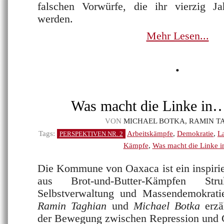
falschen Vorwürfe, die ihr vierzig J
werden.
Mehr Lesen...
•
Was macht die Linke in
VON
MICHAEL BOTKA, RAMIN T
Tags:
Arbeitskämpfe
,
Demokratie
,
L
PERSPEKTIVEN NR. 2
Kämpfe
,
Was macht die Linke in
Die Kommune von Oaxaca ist ein inspirie
aus Brot-und-Butter-Kämpfen Struk
Selbstverwaltung und Massendemokrati
Ramin Taghian
und
Michael Botka
erz
der Bewegung zwischen Repression und