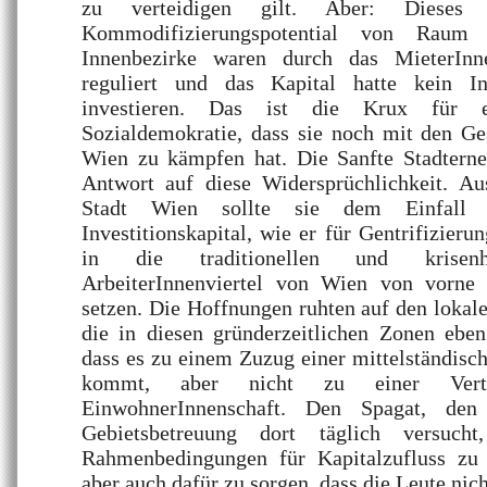
zu verteidigen gilt. Aber: Dieses
Kommodifizierungspotential von Raum
Innenbezirke waren durch das MieterInne
reguliert und das Kapital hatte kein I
investieren. Das ist die Krux für ein
Sozialdemokratie, dass sie noch mit den G
Wien zu kämpfen hat. Die Sanfte Stadtern
Antwort auf diese Widersprüchlichkeit. Au
Stadt Wien sollte sie dem Einfall v
Investitionskapital, wie er für Gentrifizierun
in die traditionellen und krisenhaf
ArbeiterInnenviertel von Wien von vorne 
setzen. Die Hoffnungen ruhten auf den lokal
die in diesen gründerzeitlichen Zonen eben
dass es zu einem Zuzug einer mittelständisc
kommt, aber nicht zu einer Vertr
EinwohnerInnenschaft. Den Spagat, de
Gebietsbetreuung dort täglich versucht
Rahmenbedingungen für Kapitalzufluss zu s
aber auch dafür zu sorgen, dass die Leute nic