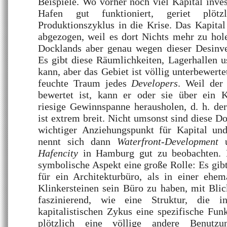
Beispiele. Wo vorher noch viel Kapital inves
Hafen gut funktioniert, geriet plötz
Produktionszyklus in die Krise. Das Kapita
abgezogen, weil es dort Nichts mehr zu hol
Docklands aber genau wegen dieser Desinves
Es gibt diese Räumlichkeiten, Lagerhallen 
kann, aber das Gebiet ist völlig unterbewertet
feuchte Traum jedes
Developers
. Weil der
bewertet ist, kann er oder sie über ein K
riesige Gewinnspanne herausholen, d. h. de
ist extrem breit. Nicht umsonst sind diese D
wichtiger Anziehungspunkt für Kapital und
nennt sich dann
Waterfront-Development
u
Hafencity
in Hamburg gut zu beobachten. 
symbolische Aspekt eine große Rolle: Es gibt
für ein Architekturbüro, als in einer ehem
Klinkersteinen sein Büro zu haben, mit Blic
faszinierend, wie eine Struktur, die 
kapitalistischen Zykus eine spezifische Funk
plötzlich eine völlige andere Benutzu