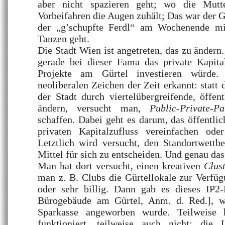
aber nicht spazieren geht; wo die Mutt
Vorbeifahren die Augen zuhält; Das war der G
der „g’schupfte Ferdl“ am Wochenende m
Tanzen geht.
Die Stadt Wien ist angetreten, das zu ändern.
gerade bei dieser Fama das private Kapita
Projekte am Gürtel investieren würde
neoliberalen Zeichen der Zeit erkannt: statt d
der Stadt durch viertelübergreifende, öffent
ändern, versucht man,
Public-Private-Pa
schaffen. Dabei geht es darum, das öffentli
privaten Kapitalzufluss vereinfachen ode
Letztlich wird versucht, den Standortwettb
Mittel für sich zu entscheiden. Und genau das 
Man hat dort versucht, einen kreativen
Clus
man z. B. Clubs die Gürtellokale zur Verfügu
oder sehr billig. Dann gab es dieses IP2-P
Bürogebäude am Gürtel, Anm. d. Red.], w
Sparkasse angeworben wurde. Teilweise 
funktioniert, teilweise auch nicht: die 