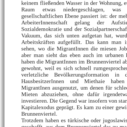
keinem fließenden Wasser in der Wohnung, etc
Raum etwas niedergeschlagen, was 
gesellschaftlichen Ebene passiert ist: der me
ArbeiterInnenschaft gelang der Aufs
Sozialdemokratie und der Sozialpartnerscha
Vakuum, das sich unten aufgetan hat, wur
Arbeitskräften aufgefüllt. Das kann man 
sehen, wo die MigrantInnen die miesen Jo
aber man sieht das eben auch im urbanen 
haben die MigrantInnen im Brunnenviertel abe
gewohnt, weil es sich schnell rumgesprochen
verletzliche Bevölkerungsformation in 
HausbesitzerInnen und Miethaie habe
MigrantInen ausgenutzt, um denen für sch
Mieten abzuziehen, ohne dafür irgendet
investieren. Die Gegend war insofern von sta
Kapitalexodus geprägt. Es kam zu einer gew
Brunnenviertel.
Trotzdem haben es türkische oder jugoslawi
geschafft, aus dem Brunnenviertel das zu mac