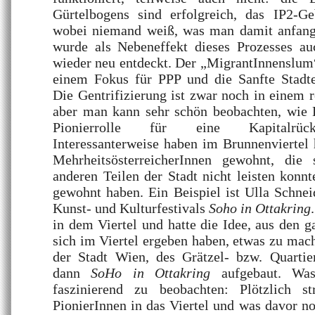
Gürtelbogens sind erfolgreich, das IP2-G
wobei niemand weiß, was man damit anfange
wurde als Nebeneffekt dieses Prozesses au
wieder neu entdeckt. Der „MigrantInnenslum
einem Fokus für PPP und die Sanfte Stadte
Die Gentrifizierung ist zwar noch in einem r
aber man kann sehr schön beobachten, wie 
Pionierrolle für eine Kapitalrüc
Interessanterweise haben im Brunnenviertel
MehrheitsösterreicherInnen gewohnt, di
anderen Teilen der Stadt nicht leisten konnt
gewohnt haben. Ein Beispiel ist Ulla Schneid
Kunst- und Kulturfestivals
Soho in Ottakring
in dem Viertel und hatte die Idee, aus den g
sich im Viertel ergeben haben, etwas zu mac
der Stadt Wien, des Grätzel- bzw. Quarti
dann
SoHo in Ottakring
aufgebaut. Was
faszinierend zu beobachten: Plötzlich s
PionierInnen in das Viertel und was davor n