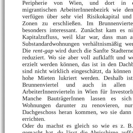
Peripherie von Wien, und dort in ein
migrantischen ArbeiterInnenbezirk wie de
verfügen über sehr viel Risikokapital und
Zonen zu erschließen. Im Brunnenvierte
besonders interessant. Zunächst kam es n
Kapitalzufluss, weil klar war, dass man 
Substandardwohnungen verhältnismäßig wen
Die
rent-gap
wird durch die Sanfte Stadtern
reduziert. Wo sie aber voll aufklafft und 
erzielt werden können, das ist in den Dach
sind nicht wirklich eingeschätzt, da könne
hohe Mieten lukriert werden. Deshalb i
Brunnenviertel und auch in allen a
ArbeiterInnenvierteln in Wien für InvestorI
Manche BauträgerInnen lassen es sich
Wohnungen darunter zu renovieren, nu
Dachgeschoss heran kommen, wo sie dann 
errichten.
Oder du machst es gleich so wie es z. 
gemacht hat, du lässt die Abrissbirne auff