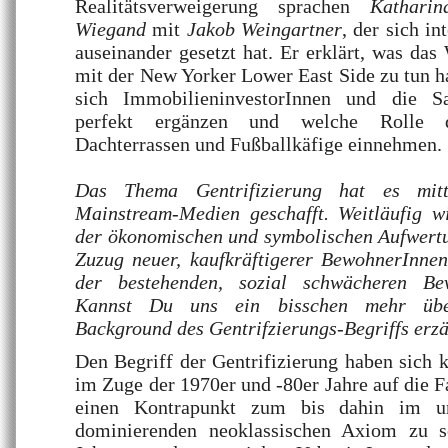
Realitätsverweigerung sprachen
Kathari
Wiegand
mit
Jakob Weingartner
, der sich in
auseinander gesetzt hat. Er erklärt, was das
mit der New Yorker Lower East Side zu tun h
sich ImmobilieninvestorInnen und die Sa
perfekt ergänzen und welche Rolle da
Dachterrassen und Fußballkäfige einnehmen.
Das Thema Gentrifizierung hat es mitt
Mainstream-Medien geschafft. Weitläufig w
der ökonomischen und symbolischen Aufwertu
Zuzug neuer, kaufkräftigerer BewohnerInne
der bestehenden, sozial schwächeren Bev
Kannst Du uns ein bisschen mehr über
Background des Gentrifzierungs-Begriffs erz
Den Begriff der Gentrifizierung haben sich k
im Zuge der 1970er und -80er Jahre auf die 
einen Kontrapunkt zum bis dahin im urb
dominierenden neoklassischen Axiom zu s