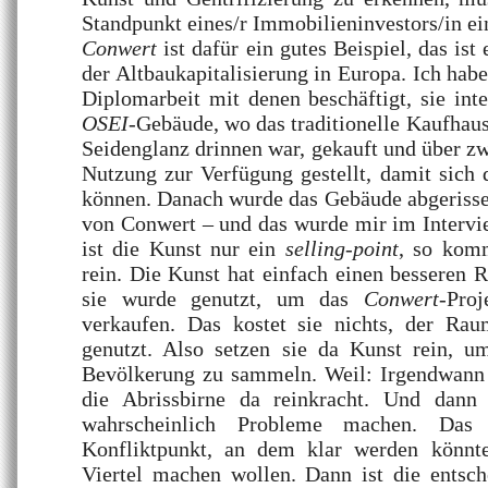
Standpunkt eines/r Immobilieninvestors/in e
Conwert
ist dafür ein gutes Beispiel, das ist
der Altbaukapitalisierung in Europa. Ich ha
Diplomarbeit mit denen beschäftigt, sie int
OSEI
-Gebäude, wo das traditionelle Kaufhaus
Seidenglanz drinnen war, gekauft und über zw
Nutzung zur Verfügung gestellt, damit sich 
können. Danach wurde das Gebäude abgerisse
von Conwert – und das wurde mir im Intervi
ist die Kunst nur ein
selling-point
, so komm
rein. Die Kunst hat einfach einen besseren R
sie wurde genutzt, um das
Conwert
-Pro
verkaufen. Das kostet sie nichts, der Ra
genutzt. Also setzen sie da Kunst rein, u
Bevölkerung zu sammeln. Weil: Irgendwann
die Abrissbirne da reinkracht. Und dann
wahrscheinlich Probleme machen. Das i
Konfliktpunkt, an dem klar werden könnt
Viertel machen wollen. Dann ist die entsch