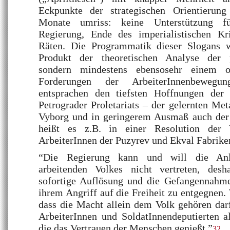
Eckpunkte der strategischen Orientieru
Monate umriss: keine Unterstützung fü
Regierung, Ende des imperialistischen Kr
Räten. Die Programmatik dieser Slogans w
Produkt der theoretischen Analyse der po
sondern mindestens ebensosehr einem 
Forderungen der ArbeiterInnenbewegun
entsprachen den tiefsten Hoffnungen der 
Petrograder Proletariats – der gelernten Met
Vyborg und in geringerem Ausmaß auch der I
heißt es z.B. in einer Resolution der 
ArbeiterInnen der Puzyrev und Ekval Fabrike
“Die Regierung kann und will die Anl
arbeitenden Volkes nicht vertreten, desh
sofortige Auflösung und die Gefangennahme
ihrem Angriff auf die Freiheit zu entgegnen.
dass die Macht allein dem Volk gehören dar
ArbeiterInnen und SoldatInnendeputierten als
die das Vertrauen der Menschen genießt.”
32