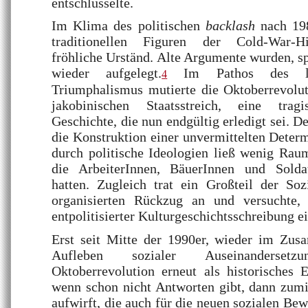
entschlüsselte.
Im Klima des politischen
backlash
nach 198
traditionellen Figuren der Cold-War-Hi
fröhliche Urständ. Alte Argumente wurden, sp
wieder aufgelegt.
Im Pathos des libera
4
Triumphalismus mutierte die Oktoberrevol
jakobinischen Staatsstreich, eine trag
Geschichte, die nun endgültig erledigt sei. D
die Konstruktion einer unvermittelten Determ
durch politische Ideologien ließ wenig Raum
die ArbeiterInnen, BäuerInnen und Solda
hatten. Zugleich trat ein Großteil der Soz
organisierten Rückzug an und versuchte,
entpolitisierter Kulturgeschichtsschreibung e
Erst seit Mitte der 1990er, wieder im Zu
Aufleben sozialer Auseinanderset
Oktoberrevolution erneut als historisches Er
wenn schon nicht Antworten gibt, dann zumi
aufwirft, die auch für die neuen sozialen Be