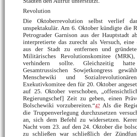
Städten den Aufruf unterstützt.
Revolution
Die Oktoberrevolution selbst verlief dan
unspektakulär. Am 6. Oktober kündigte die R
Petrograder Garnison aus der Hauptstadt a
interpretierte das zurecht als Versuch, eine
aus der Stadt zu entfernen und gründet
Militärisches Revolutionskomitee (MRK),
verhindern sollte. Gleichzeitig ha
Gesamtrussischen Sowjetkongress gewähl
Menschewiki und Sozialrevolutionäre
Exekutivkomitee den für 20. Oktober angese
auf 25. Oktober verschoben, „offensichtl
Regierungschef] Zeit zu geben, einen Präv
Bolschewiki vorzubereiten.“
Als die Regi
47
die Truppenverlegung durchzusetzen versu
an, sich dem Befehl zu widersetzen. Keren
Nacht vom 23. auf den 24. Oktober die bols
zu schließen war schließlich der Zündfun