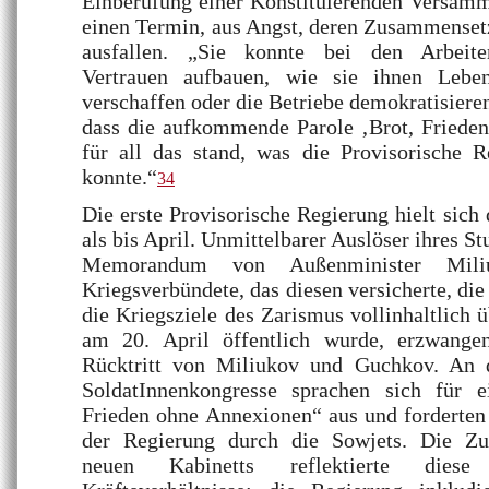
Einberufung einer Konstituierenden Versamml
einen Termin, aus Angst, deren Zusammenset
ausfallen. „Sie konnte bei den Arbeite
Vertrauen aufbauen, wie sie ihnen Lebe
verschaffen oder die Betriebe demokratisiere
dass die aufkommende Parole ‚Brot, Frieden,
für all das stand, was die Provisorische R
konnte.“
34
Die erste Provisorische Regierung hielt sich
als bis April. Unmittelbarer Auslöser ihres S
Memorandum von Außenminister Mili
Kriegsverbündete, das diesen versicherte, di
die Kriegsziele des Zarismus vollinhaltlich 
am 20. April öffentlich wurde, erzwange
Rücktritt von Miliukov und Guchkov. An d
SoldatInnenkongresse sprachen sich für e
Frieden ohne Annexionen“ aus und forderten 
der Regierung durch die Sowjets. Die Z
neuen Kabinetts reflektierte diese