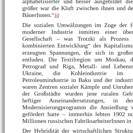
alphabetisierter und besser ausgebildet di
größer war die Kluft zwischen ihnen und 
BäuerInnen.“
10
Die sozialen Umwälzungen im Zuge der fo
moderner Industrie inmitten einer über
Gesellschaft – was Trotzki als Prozess
kombinierten Entwicklung“ des Kapitalismu
erzeugten Spannungen, die sich in großen
entluden. Die Textilregion um Moskau, di
Petrograd und Riga, Metall- und Lebensmi
Ukraine, die Kohleindustrie im D
Petroleumindustrie in Baku und der industr
waren Zentren sozialer Kämpfe und Unruhen
der Großstädte wurden jene ruralen Geb
heftiger Auseinandersetzungen, in de
Modernisierungprogramm die Ansiedlung vo
gefördert hatte – immerhin lebten 1902 n
Millionen russischen FabriksarbeiterInnen in 
Der Hybridität der wirtschaftlichen Strukt