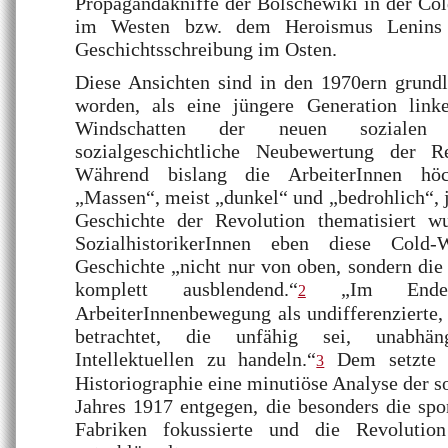
Propagandakniffe der Bolschewiki in der Co
im Westen bzw. dem Heroismus Lenins 
Geschichtsschreibung im Osten.
Diese Ansichten sind in den 1970ern grundl
worden, als eine jüngere Generation link
Windschatten der neuen sozialen
sozialgeschichtliche Neubewertung der Re
Während bislang die ArbeiterInnen hö
„Massen“, meist „dunkel“ und „bedrohlich“, j
Geschichte der Revolution thematisiert wur
SozialhistorikerInnen eben diese Cold-Wa
Geschichte „nicht nur von oben, sondern die
komplett ausblendend.“
„Im Endeff
2
ArbeiterInnenbewegung als undifferenzierte
betrachtet, die unfähig sei, unabhä
Intellektuellen zu handeln.“
Dem setzte di
3
Historiographie eine minutiöse Analyse der 
Jahres 1917 entgegen, die besonders die sp
Fabriken fokussierte und die Revolutio