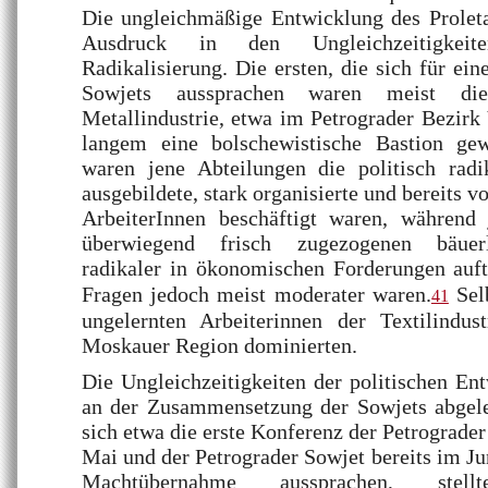
Die ungleichmäßige Entwicklung des Proletar
Ausdruck in den Ungleichzeitigkeit
Radikalisierung. Die ersten, die sich für e
Sowjets aussprachen waren meist die
Metallindustrie, etwa im Petrograder Bezirk 
langem eine bolschewistische Bastion ge
waren jene Abteilungen die politisch radi
ausgebildete, stark organisierte und bereits v
ArbeiterInnen beschäftigt waren, während
überwiegend frisch zugezogenen bäuerl
radikaler in ökonomischen Forderungen auft
Fragen jedoch meist moderater waren.
Selb
41
ungelernten Arbeiterinnen der Textilindus
Moskauer Region dominierten.
Die Ungleichzeitigkeiten der politischen E
an der Zusammensetzung der Sowjets abgel
sich etwa die erste Konferenz der Petrograde
Mai und der Petrograder Sowjet bereits im Jun
Machtübernahme aussprachen, stel