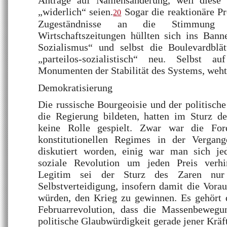
Anträge auf Namensänderung, weil diese 
„widerlich“ seien.
Sogar die reaktionäre Pr
20
Zugeständnisse an die Stimmung
Wirtschaftszeitungen hüllten sich ins Banne
Sozialismus“ und selbst die Boulevardblät
„parteilos-sozialistisch“ neu. Selbst 
Monumenten der Stabilität des Systems, weht
Demokratisierung
Die russische Bourgeoisie und der politische
die Regierung bildeten, hatten im Sturz de
keine Rolle gespielt. Zwar war die Ford
konstitutionellen Regimes in der Vergan
diskutiert worden, einig war man sich je
soziale Revolution um jeden Preis verh
Legitim sei der Sturz des Zaren nur 
Selbstverteidigung, insofern damit die Vora
würden, den Krieg zu gewinnen. Es gehört d
Februarrevolution, dass die Massenbewegu
politische Glaubwürdigkeit gerade jener Kräft