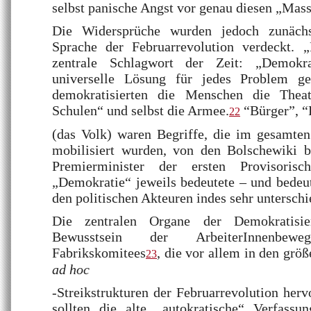
selbst panische Angst vor genau diesen „Mass
Die Widersprüche wurden jedoch zunächs
Sprache der Februarrevolution verdeckt. 
zentrale Schlagwort der Zeit: „Demokra
universelle Lösung für jedes Problem g
demokratisierten die Menschen die Theat
Schulen“ und selbst die Armee.
“Bürger”, “
22
(das Volk) waren Begriffe, die im gesamten
mobilisiert wurden, von den Bolschewiki 
Premierminister der ersten Provisoris
„Demokratie“ jeweils bedeutete – und bedeu
den politischen Akteuren indes sehr unterschie
Die zentralen Organe der Demokratisie
Bewusstsein der ArbeiterInnenbe
Fabrikskomitees
, die vor allem in den grö
23
ad hoc
-Streikstrukturen der Februarrevolution her
sollten die alte „autokratische“ Verfassu