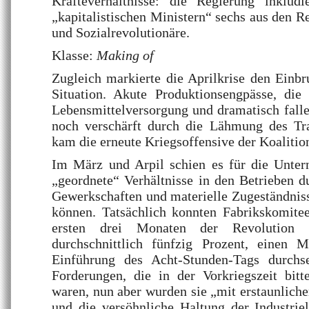
Kräfteverhältnisse: die Regierung inklud
„kapitalistischen Ministern“ sechs aus den 
und Sozialrevolutionäre.
Klasse:
Making of
Zugleich markierte die Aprilkrise den Einb
Situation. Akute Produktionsengpässe, die 
Lebensmittelversorgung und dramatisch fall
noch verschärft durch die Lähmung des Tr
kam die erneute Kriegsoffensive der Koalitio
Im März und Arpil schien es für die Unte
„geordnete“ Verhältnisse in den Betrieben 
Gewerkschaften und materielle Zugeständniss
können. Tatsächlich konnten Fabrikskomite
ersten drei Monaten der Revolution
durchschnittlich fünfzig Prozent, einen 
Einführung des Acht-Stunden-Tags durchs
Forderungen, die in der Vorkriegszeit bi
waren, nun aber wurden sie „mit erstaunlicher
und die versöhnliche Haltung der Industrie