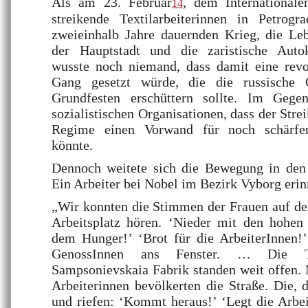
Als am 23. Februar
, dem Internationale
14
streikende Textilarbeiterinnen in Petrog
zweieinhalb Jahre dauernden Krieg, die Leb
der Hauptstadt und die zaristische Autok
wusste noch niemand, dass damit eine rev
Gang gesetzt würde, die die russische G
Grundfesten erschüttern sollte. Im Gegen
sozialistischen Organisationen, dass der Stre
Regime einen Vorwand für noch schärfer
könnte.
Dennoch weitete sich die Bewegung in den
Ein Arbeiter bei Nobel im Bezirk Vyborg erinn
„Wir konnten die Stimmen der Frauen auf de
Arbeitsplatz hören. ‘Nieder mit den hohen 
dem Hunger!’ ‘Brot für die ArbeiterInnen!’
GenossInnen ans Fenster. … Die T
Sampsonievskaia Fabrik standen weit offen.
Arbeiterinnen bevölkerten die Straße. Die, 
und riefen: ‘Kommt heraus!’ ‘Legt die Arbei